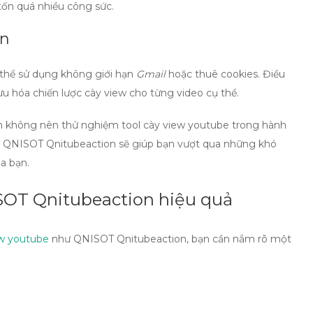
ốn quá nhiều công sức.
ạn
 thể sử dụng không giới hạn
Gmail
hoặc thuê cookies. Điều
ưu hóa chiến lược cày view cho từng video cụ thể.
ạn không nên thử nghiệm
tool cày view youtube
trong hành
ừ
QNISOT Qnitubeaction
sẽ giúp bạn vượt qua những khó
a bạn.
OT Qnitubeaction hiệu quả
ew youtube
như
QNISOT Qnitubeaction
, bạn cần nắm rõ một