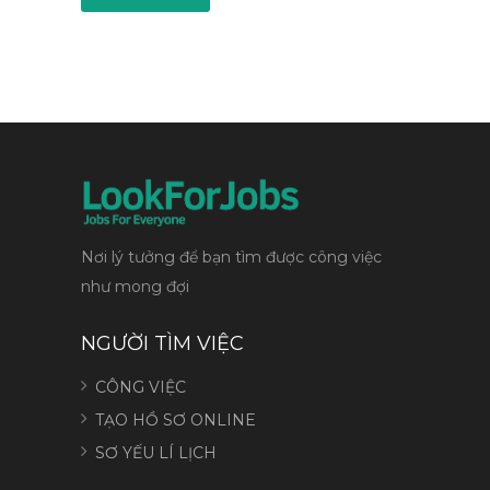
Nơi lý tưởng để bạn tìm được công việc
như mong đợi
NGƯỜI TÌM VIỆC
CÔNG VIỆC
TẠO HỒ SƠ ONLINE
SƠ YẾU LÍ LỊCH