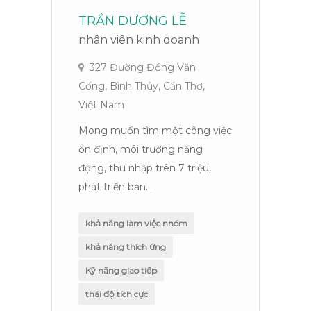
TRẦN DƯƠNG LỄ
T
nhân viên kinh doanh
C
327 Đường Đồng Văn
Cống, Bình Thủy, Cần Thơ,
V
Việt Nam
Tì
Mong muốn tìm một công việc
dà
ổn định, môi trường năng
cu
động, thu nhập trên 7 triệu,
phát triển bản...
khả năng làm việc nhóm
khả năng thích ứng
Kỹ năng giao tiếp
thái độ tích cực