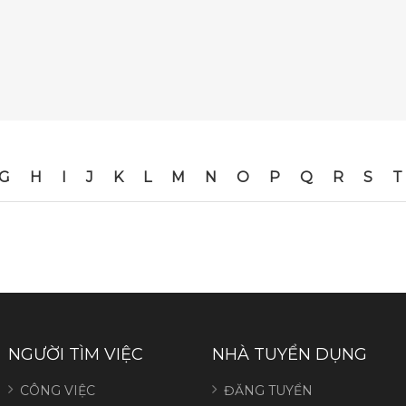
G
H
I
J
K
L
M
N
O
P
Q
R
S
T
NGƯỜI TÌM VIỆC
NHÀ TUYỂN DỤNG
CÔNG VIỆC
ĐĂNG TUYỂN