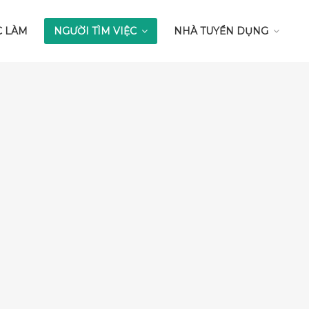
C LÀM
NGƯỜI TÌM VIỆC
NHÀ TUYỂN DỤNG