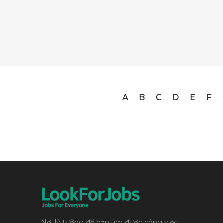
A
B
C
D
E
F
Nơi lý tưởng để bạn tìm được công việc