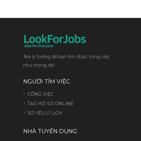
Nơi lý tưởng để bạn tìm được công việc
như mong đợi
NGƯỜI TÌM VIỆC
CÔNG VIỆC
TẠO HỒ SƠ ONLINE
SƠ YẾU LÍ LỊCH
NHÀ TUYỂN DỤNG