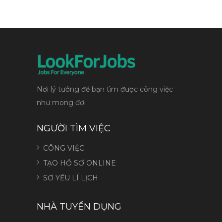
Nơi lý tưởng để bạn tìm được công việc
như mong đợi
NGƯỜI TÌM VIỆC
CÔNG VIỆC
TẠO HỒ SƠ ONLINE
SƠ YẾU LÍ LỊCH
NHÀ TUYỂN DỤNG