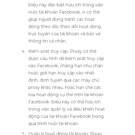
Điều này đặc biệt hữu ích trong việc
nuôi tài khoản Facebook, vì có thể
giúp người dùng tránh các hoạt
động theo dõi, theo dõi hoạt động
trực tuyến của tài khoản và bảo vệ
thông tin cá nhân.
Kiểm soát truy cập: Proxy có thể
được cấu hình để kiểm soát truy cập
vào Facebook, chẳng hạn như chặn
hoặc giới hạn truy cập vào nhất
định, định tuyến qua các máy chủ
proxy khác nhau, hoặc hạn chế các
loại hoạt động cụ thể trên tài khoản
Facebook. Điều này có thể hữu ích
trong việc quản lý và điều khiển hoạt
động của tài khoản Facebook trong
quá trình nuôi tài khoản.
Quản lý hoạt động tài khoản: Proxy