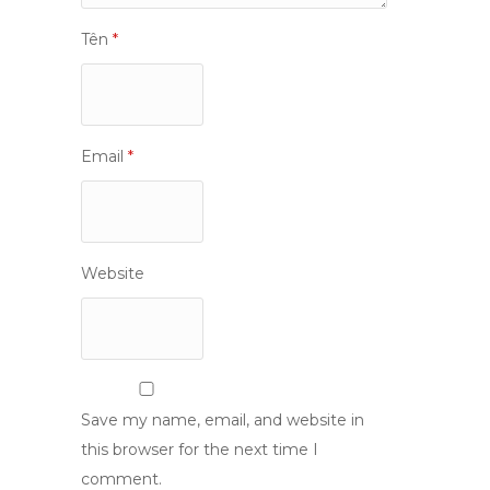
Tên
*
Email
*
Website
Save my name, email, and website in
this browser for the next time I
comment.