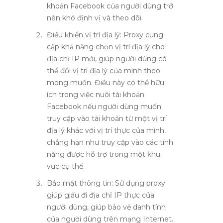
khoản Facebook của người dùng trở
nên khó định vị và theo dõi.
Điều khiển vị trí địa lý: Proxy cung
cấp khả năng chọn vị trí địa lý cho
địa chỉ IP mới, giúp người dùng có
thể đổi vị trí địa lý của mình theo
mong muốn. Điều này có thể hữu
ích trong việc nuôi tài khoản
Facebook nếu người dùng muốn
truy cập vào tài khoản từ một vị trí
địa lý khác với vị trí thực của mình,
chẳng hạn như truy cập vào các tính
năng được hỗ trợ trong một khu
vực cụ thể.
Bảo mật thông tin: Sử dụng proxy
giúp giấu đi địa chỉ IP thực của
người dùng, giúp bảo vệ danh tính
của người dùng trên mạng Internet.