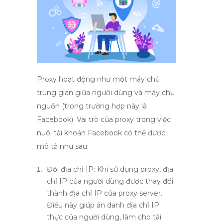
Proxy hoạt động như một máy chủ
trung gian giữa người dùng và máy chủ
nguồn (trong trường hợp này là
Facebook). Vai trò của proxy trong việc
nuôi tài khoản Facebook có thể được
mô tả như sau:
Đổi địa chỉ IP: Khi sử dụng proxy, địa
chỉ IP của người dùng được thay đổi
thành địa chỉ IP của proxy server.
Điều này giúp ẩn danh địa chỉ IP
thực của người dùng, làm cho tài