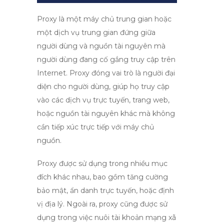
Proxy là một máy chủ trung gian hoặc
một dịch vụ trung gian đứng giữa
người dùng và nguồn tài nguyên mà
người dùng đang cố gắng truy cập trên
Internet. Proxy đóng vai trò là người đại
diện cho người dùng, giúp họ truy cập
vào các dịch vụ trực tuyến, trang web,
hoặc nguồn tài nguyên khác mà không
cần tiếp xúc trực tiếp với máy chủ
nguồn.
Proxy được sử dụng trong nhiều mục
đích khác nhau, bao gồm tăng cường
bảo mật, ẩn danh trực tuyến, hoặc định
vị địa lý. Ngoài ra, proxy cũng được sử
dụng trong việc nuôi tài khoản mạng xã