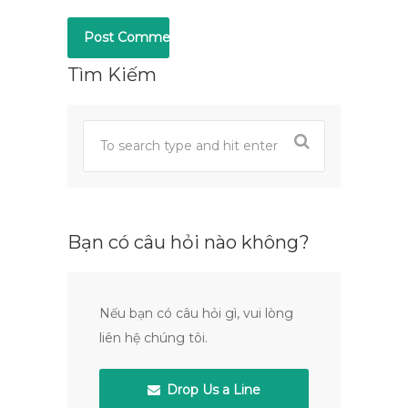
Tìm Kiếm
Bạn có câu hỏi nào không?
Nếu bạn có câu hỏi gì, vui lòng
liên hệ chúng tôi.
Drop Us a Line