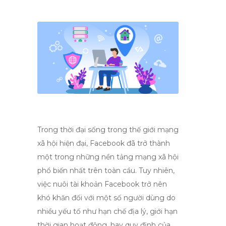
Trong thời đại sống trong thế giới mạng
xã hội hiện đại, Facebook đã trở thành
một trong những nền tảng mạng xã hội
phổ biến nhất trên toàn cầu. Tuy nhiên,
việc nuôi tài khoản Facebook trở nên
khó khăn đối với một số người dùng do
nhiều yếu tố như hạn chế địa lý, giới hạn
thời gian hoạt động, hay quy định của