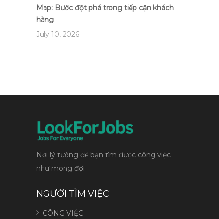
Map: Bước đột phá trong tiếp cận khách
hàng
July 10, 2026
Nơi lý tưởng để bạn tìm được công việc
như mong đợi
NGƯỜI TÌM VIỆC
CÔNG VIỆC