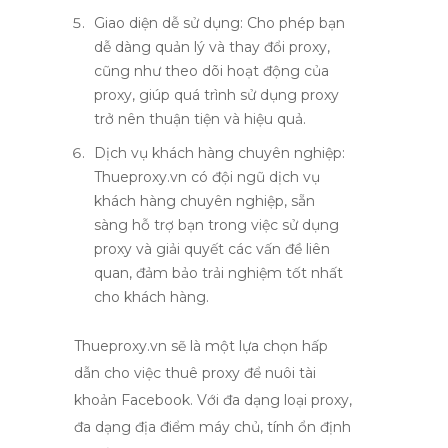
Giao diện dễ sử dụng: Cho phép bạn
dễ dàng quản lý và thay đổi proxy,
cũng như theo dõi hoạt động của
proxy, giúp quá trình sử dụng proxy
trở nên thuận tiện và hiệu quả.
Dịch vụ khách hàng chuyên nghiệp:
Thueproxy.vn có đội ngũ dịch vụ
khách hàng chuyên nghiệp, sẵn
sàng hỗ trợ bạn trong việc sử dụng
proxy và giải quyết các vấn đề liên
quan, đảm bảo trải nghiệm tốt nhất
cho khách hàng.
Thueproxy.vn sẽ là một lựa chọn hấp
dẫn cho việc thuê proxy để nuôi tài
khoản Facebook. Với đa dạng loại proxy,
đa dạng địa điểm máy chủ, tính ổn định