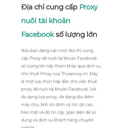
Địa chỉ cung cấp
Proxy
nuôi tài khoản
Facebook
số lượng lớn
Nếu bạn đang cần một địa chỉ cung
cấp Proxy để nuôi tài khoản Facebook
số lượng lớn hãy tham khảo qua dịch vụ
cho thuê Proxy của Thueproxy.vn. Đây
là một lựa chọn hấp dẫn cho việc thuê
proxy để nuôi tài khoản Facebook. Với
đa dạng loại proxy, đa dạng địa điểm
máy chủ, tính ổn định và tốc độ cao,
bảo mật và độ tin cậy, giao diện dễ sử
dụng và dịch vụ khách hàng chuyên
nghiệp.