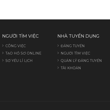
NGƯỜI TÌM VIỆC
NHÀ TUYỂN DỤNG
CÔNG VIỆC
ĐĂNG TUYỂN
TẠO HỒ SƠ ONLINE
NGƯỜI TÌM VIỆC
SƠ YẾU LÍ LỊCH
QUẢN LÝ ĐĂNG TUYỂN
TÀI KHOẢN