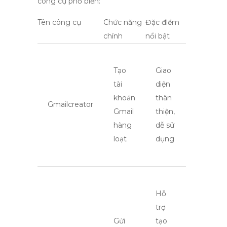
công cụ phổ biến:
Tên công cụ
Chức năng
Đặc điểm
chính
nổi bật
Tạo
Giao
tài
diện
khoản
thân
Gmailcreator
Gmail
thiện,
hàng
dễ sử
loạt
dụng
Hỗ
trợ
Gửi
tạo