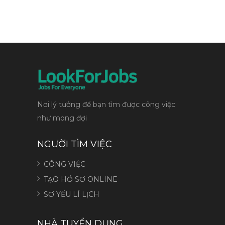
Nơi lý tưởng để bạn tìm được công việc
như mong đợi
NGƯỜI TÌM VIỆC
CÔNG VIỆC
TẠO HỒ SƠ ONLINE
SƠ YẾU LÍ LỊCH
NHÀ TUYỂN DỤNG