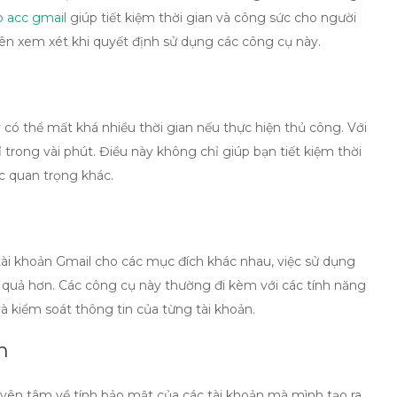
o acc gmail
giúp tiết kiệm thời gian và công sức cho người
ên xem xét khi quyết định sử dụng các công cụ này.
 có thể mất khá nhiều thời gian nếu thực hiện thủ công. Với
ỉ trong vài phút. Điều này không chỉ giúp bạn tiết kiệm thời
c quan trọng khác.
ài khoản Gmail cho các mục đích khác nhau, việc sử dụng
 quả hơn. Các công cụ này thường đi kèm với các tính năng
và kiểm soát thông tin của từng tài khoản.
n
 yên tâm về tính bảo mật của các tài khoản mà mình tạo ra.