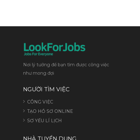
Nơi lý tưởng để bạn tìm được công việc
như mong đợi
NGƯỜI TÌM VIỆC
CÔNG VIỆC
TẠO HỒ SƠ ONLINE
SƠ YẾU LÍ LỊCH
NHÀ TUYỂN DỤNG