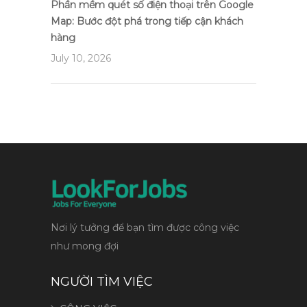
Phần mềm quét số điện thoại trên Google
Map: Bước đột phá trong tiếp cận khách
hàng
July 10, 2026
Nơi lý tưởng để bạn tìm được công việc
như mong đợi
NGƯỜI TÌM VIỆC