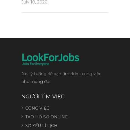
July 10, 2026
Nơi lý tưởng để bạn tìm được công việc
như mong đợi
NGƯỜI TÌM VIỆC
CÔNG VIỆC
TẠO HỒ SƠ ONLINE
SƠ YẾU LÍ LỊCH