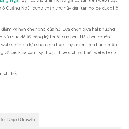
uảng Ngãi
. Bạn có thể tham khảo giá có sẵn trên web hoặc
ang ở Quảng Ngãi, đừng chần chừ hãy đến tận nơi để được hỗ
u điểm và hạn chế riêng của họ. Lựa chọn giữa hai phương
ch, và mức độ kỹ năng kỹ thuật của bạn. Nếu bạn muốn
 kế web có thể là lựa chọn phù hợp. Tuy nhiên, nếu bạn muốn
về các khía cạnh kỹ thuật, thuê dịch vụ thiết website có
 chi tiết.
 for Rapid Growth