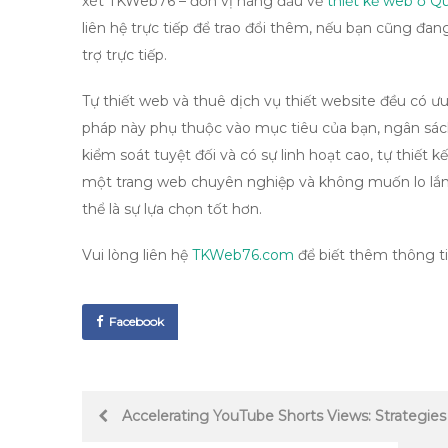
xét TKWeb76 – đơn vị hàng đầu về
thiết kế web ở Q
liên hệ trực tiếp để trao đổi thêm, nếu bạn cũng đ
trợ trực tiếp.
Tự thiết web và thuê dịch vụ thiết website đều có ư
pháp này phụ thuộc vào mục tiêu của bạn, ngân sá
kiểm soát tuyệt đối và có sự linh hoạt cao, tự thiết
một trang web chuyên nghiệp và không muốn lo lắng 
thể là sự lựa chọn tốt hơn.
Vui lòng liên hệ
TKWeb76.com
để biết thêm thông tin
Facebook
Post
Accelerating YouTube Shorts Views: Strategies