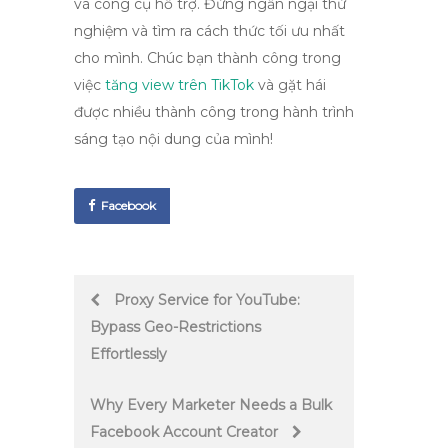
và công cụ hỗ trợ. Đừng ngần ngại thử
nghiệm và tìm ra cách thức tối ưu nhất
cho mình. Chúc bạn thành công trong
việc
tăng view trên TikTok
và gặt hái
được nhiều thành công trong hành trình
sáng tạo nội dung của mình!
Facebook
Post
Proxy Service for YouTube:
Bypass Geo-Restrictions
navigation
Effortlessly
Why Every Marketer Needs a Bulk
Facebook Account Creator