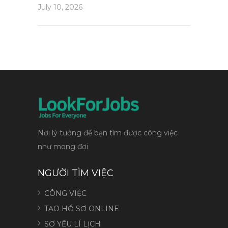
July 10, 2026
Nơi lý tưởng để bạn tìm được công việc
như mong đợi
NGƯỜI TÌM VIỆC
CÔNG VIỆC
TẠO HỒ SƠ ONLINE
SƠ YẾU LÍ LỊCH