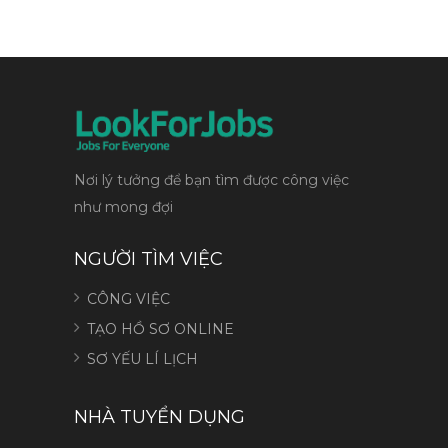
Nơi lý tưởng để bạn tìm được công việc
như mong đợi
NGƯỜI TÌM VIỆC
CÔNG VIỆC
TẠO HỒ SƠ ONLINE
SƠ YẾU LÍ LỊCH
NHÀ TUYỂN DỤNG