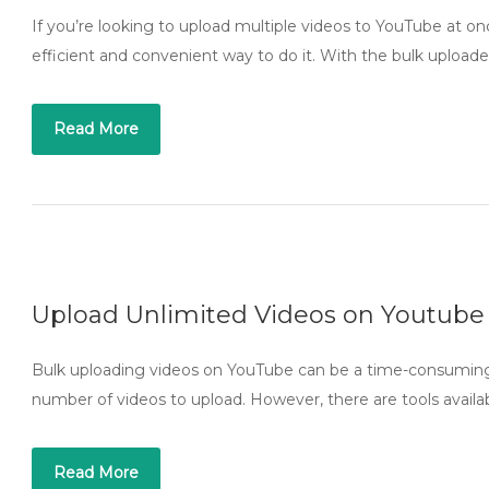
If you’re looking to upload multiple videos to YouTube at on
efficient and convenient way to do it. With the bulk uploade
Read More
Upload Unlimited Videos on Youtube
Bulk uploading videos on YouTube can be a time-consuming a
number of videos to upload. However, there are tools availa
Read More