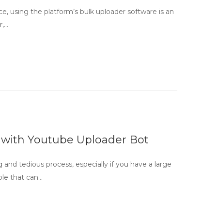
ce, using the platform’s bulk uploader software is an
r,…
 with Youtube Uploader Bot
nd tedious process, especially if you have a large
ble that can…