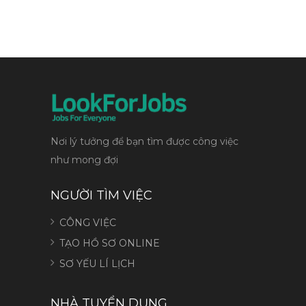
Nơi lý tưởng để bạn tìm được công việc
như mong đợi
NGƯỜI TÌM VIỆC
CÔNG VIỆC
TẠO HỒ SƠ ONLINE
SƠ YẾU LÍ LỊCH
NHÀ TUYỂN DỤNG