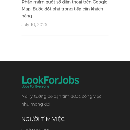
Phần mềm quét số điện thoại trên Google
Map: Bước đột phá trong tiếp cận khách
hàng
July 10, 2026
Nơi lý tưởng để bạn tìm được công việc
như mong đợi
NGƯỜI TÌM VIỆC