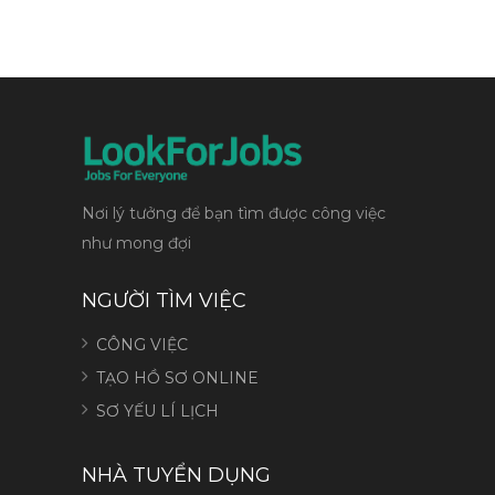
Nơi lý tưởng để bạn tìm được công việc
như mong đợi
NGƯỜI TÌM VIỆC
CÔNG VIỆC
TẠO HỒ SƠ ONLINE
SƠ YẾU LÍ LỊCH
NHÀ TUYỂN DỤNG