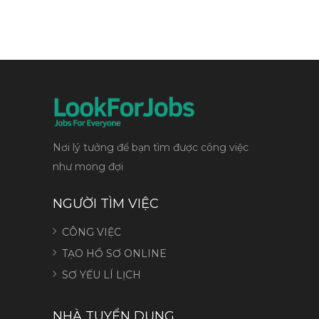
Nơi lý tưởng để bạn tìm được công việc
như mong đợi
NGƯỜI TÌM VIỆC
CÔNG VIỆC
TẠO HỒ SƠ ONLINE
SƠ YẾU LÍ LỊCH
NHÀ TUYỂN DỤNG