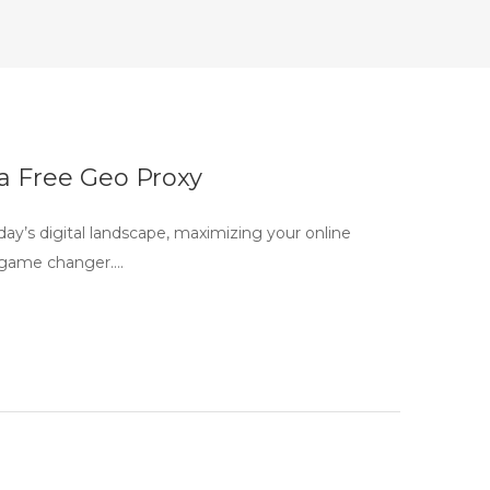
a Free Geo Proxy
y’s digital landscape, maximizing your online
 a game changer….