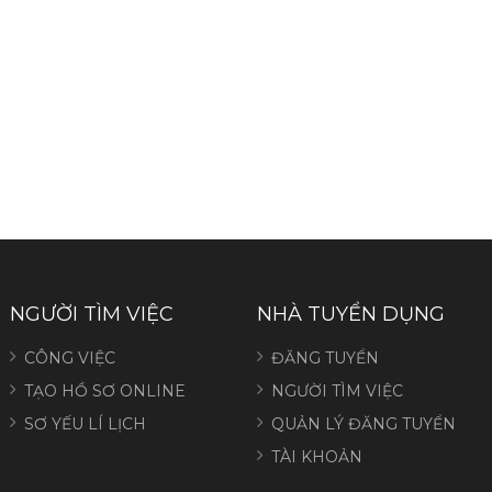
NGƯỜI TÌM VIỆC
NHÀ TUYỂN DỤNG
CÔNG VIỆC
ĐĂNG TUYỂN
TẠO HỒ SƠ ONLINE
NGƯỜI TÌM VIỆC
SƠ YẾU LÍ LỊCH
QUẢN LÝ ĐĂNG TUYỂN
TÀI KHOẢN