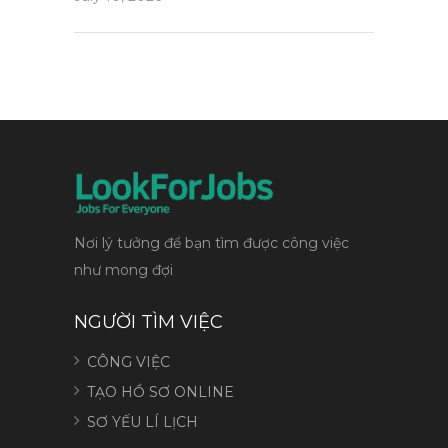
Nơi lý tưởng để bạn tìm được công việc
như mong đợi
NGƯỜI TÌM VIỆC
CÔNG VIỆC
TẠO HỒ SƠ ONLINE
SƠ YẾU LÍ LỊCH