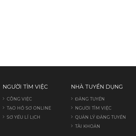
NGƯỜI TÌM VIỆC
NHÀ TUYỂN DỤNG
CÔNG VIỆC
ĐĂNG TUYỂN
TẠO HỒ SƠ ONLINE
NGƯỜI TÌM VIỆC
SƠ YẾU LÍ LỊCH
QUẢN LÝ ĐĂNG TUYỂN
TÀI KHOẢN