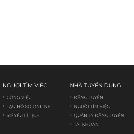
NGƯỜI TÌM VIỆC
NHÀ TUYỂN DỤNG
CÔNG VIỆC
ĐĂNG TUYỂN
TẠO HỒ SƠ ONLINE
NGƯỜI TÌM VIỆC
SƠ YẾU LÍ LỊCH
QUẢN LÝ ĐĂNG TUYỂN
TÀI KHOẢN