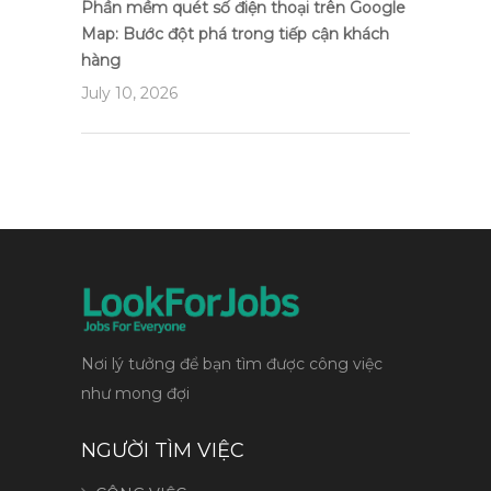
Phần mềm quét số điện thoại trên Google
Map: Bước đột phá trong tiếp cận khách
hàng
July 10, 2026
Nơi lý tưởng để bạn tìm được công việc
như mong đợi
NGƯỜI TÌM VIỆC