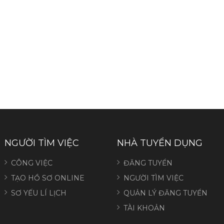
NGƯỜI TÌM VIỆC
NHÀ TUYỂN DỤNG
CÔNG VIỆC
ĐĂNG TUYỂN
TẠO HỒ SƠ ONLINE
NGƯỜI TÌM VIỆC
SƠ YẾU LÍ LỊCH
QUẢN LÝ ĐĂNG TUYỂN
TÀI KHOẢN