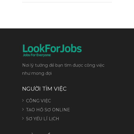
Nơi lý tưởng để bạn tìm được công việc
như mong đợi
NGƯỜI TÌM VIỆC
CÔNG VIỆC
TẠO HỒ SƠ ONLINE
SƠ YẾU LÍ LỊCH