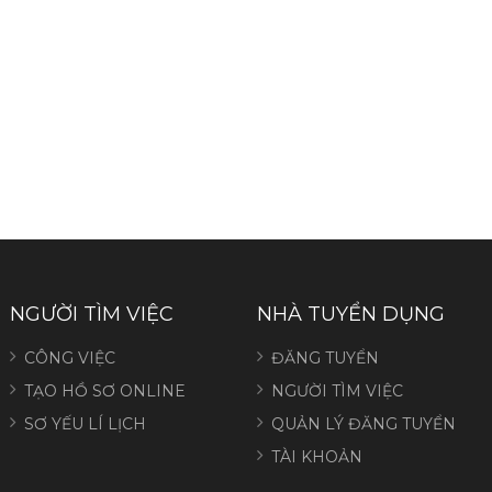
NGƯỜI TÌM VIỆC
NHÀ TUYỂN DỤNG
CÔNG VIỆC
ĐĂNG TUYỂN
TẠO HỒ SƠ ONLINE
NGƯỜI TÌM VIỆC
SƠ YẾU LÍ LỊCH
QUẢN LÝ ĐĂNG TUYỂN
TÀI KHOẢN