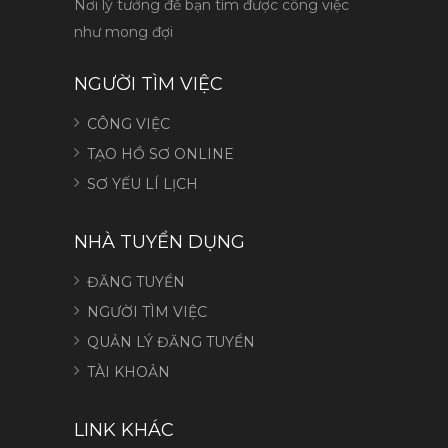
Nơi lý tưởng để bạn tìm được công việc
như mong đợi
NGƯỜI TÌM VIỆC
CÔNG VIỆC
TẠO HỒ SƠ ONLINE
SƠ YẾU LÍ LỊCH
NHÀ TUYỂN DỤNG
ĐĂNG TUYỂN
NGƯỜI TÌM VIỆC
QUẢN LÝ ĐĂNG TUYỂN
TÀI KHOẢN
LINK KHÁC