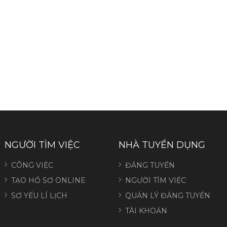
NGƯỜI TÌM VIỆC
NHÀ TUYỂN DỤNG
CÔNG VIỆC
ĐĂNG TUYỂN
TẠO HỒ SƠ ONLINE
NGƯỜI TÌM VIỆC
SƠ YẾU LÍ LỊCH
QUẢN LÝ ĐĂNG TUYỂN
TÀI KHOẢN