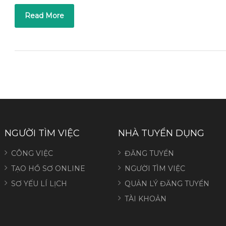
Read More
NGƯỜI TÌM VIỆC
NHÀ TUYỂN DỤNG
CÔNG VIỆC
ĐĂNG TUYỂN
TẠO HỒ SƠ ONLINE
NGƯỜI TÌM VIỆC
SƠ YẾU LÍ LỊCH
QUẢN LÝ ĐĂNG TUYỂN
TÀI KHOẢN