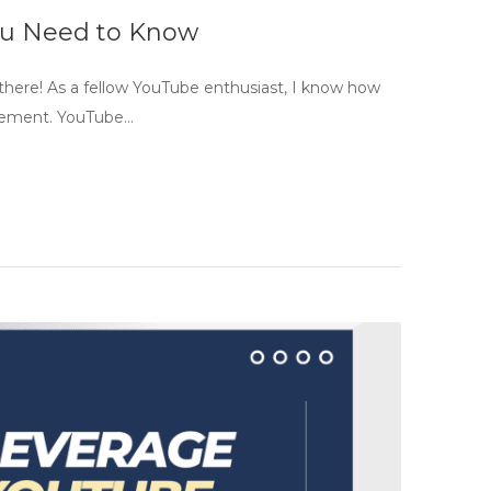
u Need to Know
re! As a fellow YouTube enthusiast, I know how
agement. YouTube…