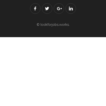
© lookforjobs.works.