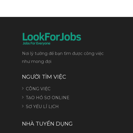
Nơi lý tưởng để bạn tìm được công việc
như mong đợi
NGƯỜI TÌM VIỆC
CÔNG VIỆC
TẠO HỒ SƠ ONLINE
SƠ YẾU LÍ LỊCH
NHÀ TUYỂN DỤNG