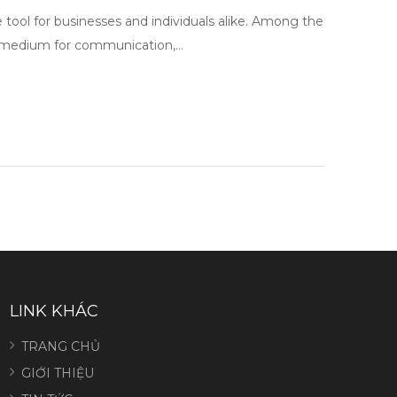
 tool for businesses and individuals alike. Among the
ul medium for communication,…
LINK KHÁC
TRANG CHỦ
GIỚI THIỆU