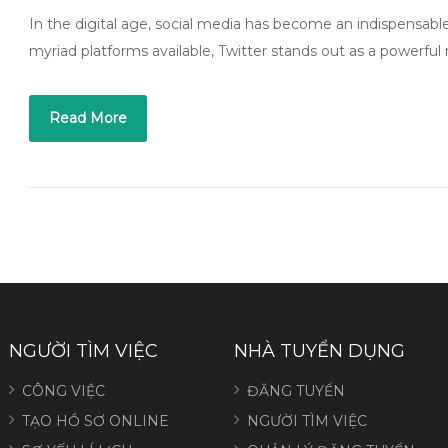
In the digital age, social media has become an indispensable
myriad platforms available, Twitter stands out as a powerf
Read More
NGƯỜI TÌM VIỆC
NHÀ TUYỂN DỤNG
CÔNG VIỆC
ĐĂNG TUYỂN
TẠO HỒ SƠ ONLINE
NGƯỜI TÌM VIỆC