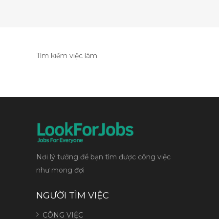
Tìm kiếm việc làm
Nơi lý tưởng để bạn tìm được công việc
như mong đợi
NGƯỜI TÌM VIỆC
CÔNG VIỆC