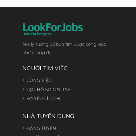
Nơi lý tưởng để bạn tìm được công việc
như mong đợi
NGƯỜI TÌM VIỆC
CÔNG VIỆC
TẠO HỒ SƠ ONLINE
SƠ YẾU LÍ LỊCH
NHÀ TUYỂN DỤNG
ĐĂNG TUYỂN