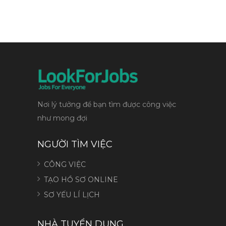
Nơi lý tưởng để bạn tìm được công việc
như mong đợi
NGƯỜI TÌM VIỆC
CÔNG VIỆC
TẠO HỒ SƠ ONLINE
SƠ YẾU LÍ LỊCH
NHÀ TUYỂN DỤNG