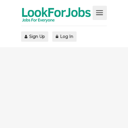
Sign Up
Log In