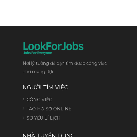
Nơi lý tưởng để bạn tìm được công việc
như mong đợi
NGƯỜI TÌM VIỆC
CÔNG VIỆC
TẠO HỒ SƠ ONLINE
SƠ YẾU LÍ LỊCH
NHÀ TUYỂN DỤNG