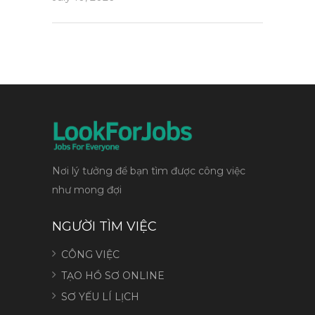
Nơi lý tưởng để bạn tìm được công việc
như mong đợi
NGƯỜI TÌM VIỆC
CÔNG VIỆC
TẠO HỒ SƠ ONLINE
SƠ YẾU LÍ LỊCH