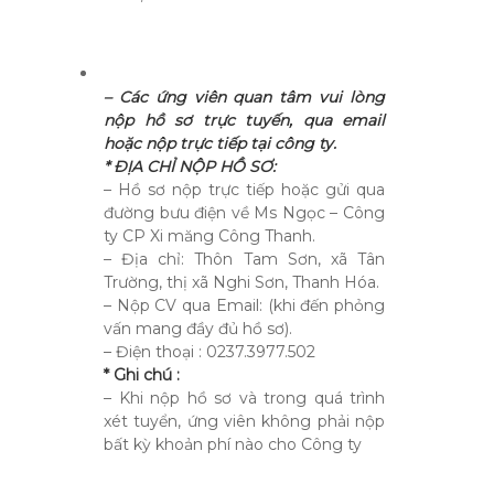
– Các ứng viên quan tâm vui lòng
nộp hồ sơ trực tuyến, qua email
hoặc nộp trực tiếp tại công ty.
* ĐỊA CHỈ NỘP HỒ SƠ:
– Hồ sơ nộp trực tiếp hoặc gửi qua
đường bưu điện về Ms Ngọc – Công
ty CP Xi măng Công Thanh.
– Địa chỉ: Thôn Tam Sơn, xã Tân
Trường, thị xã Nghi Sơn, Thanh Hóa.
– Nộp CV qua Email: (khi đến phỏng
vấn mang đầy đủ hồ sơ).
– Điện thoại : 0237.3977.502
* Ghi chú :
– Khi nộp hồ sơ và trong quá trình
xét tuyển, ứng viên không phải nộp
bất kỳ khoản phí nào cho Công ty