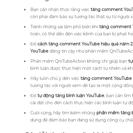
Bạn cần nhận thức rằng việc
tăng comment You
còn phải đảm bảo sự tương tác thật sự từ người 
Tránh những sai lầm phổ biến khi
tăng comment 
toàn, có thể dẫn đến việc kênh của bạn bị phạt ho
Để
cách tăng comment YouTube hiệu quả năm 
YouTube
đáng tin cậy như phần mềm QniTubeAct
Phần mềm QniTubeAction không chỉ giúp bạn
t
bình luận được thực hiện một cách tự nhiên và k
Hãy luôn chú ý đến việc
tăng comment YouTube a
tương tác với người xem để tạo ra một cộng đồng
Để
tự động tăng bình luận YouTube
, bạn cần tìm
cài đặt cho đến cách thực hiện các bình luận tự đ
Cuối cùng, hãy tìm kiếm những
phần mềm tăng b
dùng để đảm bảo bạn đang sử dụng công cụ chất