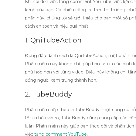
Khi nói đến việc
tăng comment YouTube
, việc lựa 
kênh của bạn. Có nhiều công cụ trên thị trường, như
phần này, chúng tôi sẽ giới thiệu cho bạn một số 
cách an toàn và hiệu quả nhất.
1. QniTubeAction
Đứng đầu danh sách là
QniTubeAction
, một phần m
Phần mềm này không chỉ giúp bạn tạo ra các bình l
phù hợp hơn với từng video. Điều này không chỉ t
đồng người xem trung thành hơn.
2. TubeBuddy
Phần mềm tiếp theo là
TubeBuddy
, một công cụ hỗ
tối ưu hóa video,
TubeBuddy
cũng cung cấp các côn
luận. Phần mềm này giúp bạn theo dõi và phân tích h
việc
tăng comment YouTube
.