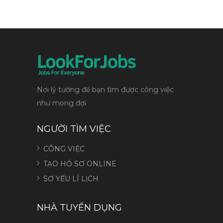
Nơi lý tưởng để bạn tìm được công việc
như mong đợi
NGƯỜI TÌM VIỆC
CÔNG VIỆC
TẠO HỒ SƠ ONLINE
SƠ YẾU LÍ LỊCH
NHÀ TUYỂN DỤNG