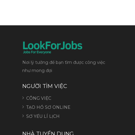
Nơi lý tưởng để bạn tìm được công việc
như mong đợi
NGƯỜI TÌM VIỆC
CÔNG VIỆC
TẠO HỒ SƠ ONLINE
SƠ YẾU LÍ LỊCH
NHÀ TUYỂN DỤNG