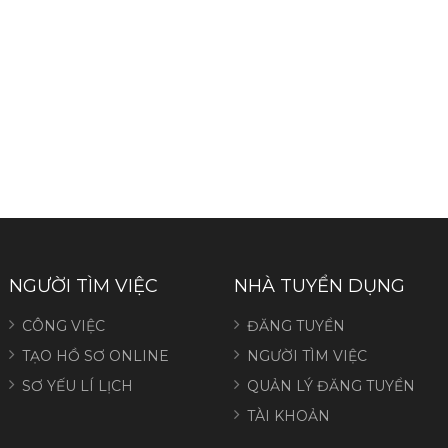
NGƯỜI TÌM VIỆC
NHÀ TUYỂN DỤNG
CÔNG VIỆC
ĐĂNG TUYỂN
TẠO HỒ SƠ ONLINE
NGƯỜI TÌM VIỆC
SƠ YẾU LÍ LỊCH
QUẢN LÝ ĐĂNG TUYỂN
TÀI KHOẢN