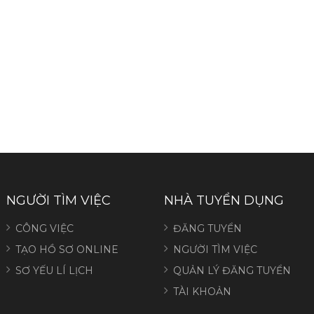
NGƯỜI TÌM VIỆC
NHÀ TUYỂN DỤNG
CÔNG VIỆC
ĐĂNG TUYỂN
TẠO HỒ SƠ ONLINE
NGƯỜI TÌM VIỆC
SƠ YẾU LÍ LỊCH
QUẢN LÝ ĐĂNG TUYỂN
TÀI KHOẢN