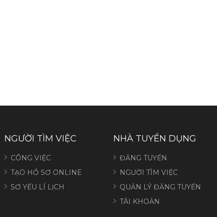
NGƯỜI TÌM VIỆC
NHÀ TUYỂN DỤNG
CÔNG VIỆC
ĐĂNG TUYỂN
TẠO HỒ SƠ ONLINE
NGƯỜI TÌM VIỆC
SƠ YẾU LÍ LỊCH
QUẢN LÝ ĐĂNG TUYỂN
TÀI KHOẢN