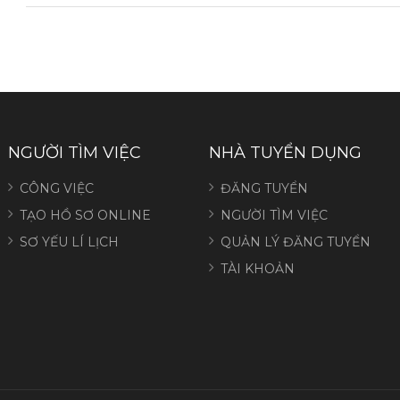
NGƯỜI TÌM VIỆC
NHÀ TUYỂN DỤNG
CÔNG VIỆC
ĐĂNG TUYỂN
TẠO HỒ SƠ ONLINE
NGƯỜI TÌM VIỆC
SƠ YẾU LÍ LỊCH
QUẢN LÝ ĐĂNG TUYỂN
TÀI KHOẢN