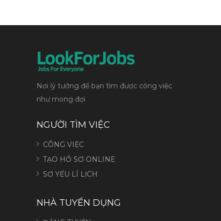
Nơi lý tưởng để bạn tìm được công việc
như mong đợi
NGƯỜI TÌM VIỆC
CÔNG VIỆC
TẠO HỒ SƠ ONLINE
SƠ YẾU LÍ LỊCH
NHÀ TUYỂN DỤNG