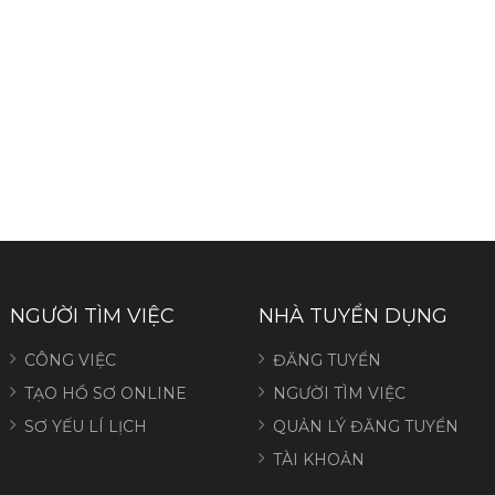
NGƯỜI TÌM VIỆC
NHÀ TUYỂN DỤNG
CÔNG VIỆC
ĐĂNG TUYỂN
TẠO HỒ SƠ ONLINE
NGƯỜI TÌM VIỆC
SƠ YẾU LÍ LỊCH
QUẢN LÝ ĐĂNG TUYỂN
TÀI KHOẢN