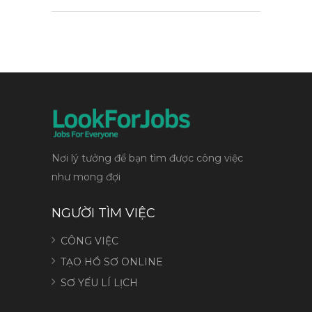
Nơi lý tưởng để bạn tìm được công việc
như mong đợi
NGƯỜI TÌM VIỆC
CÔNG VIỆC
TẠO HỒ SƠ ONLINE
SƠ YẾU LÍ LỊCH