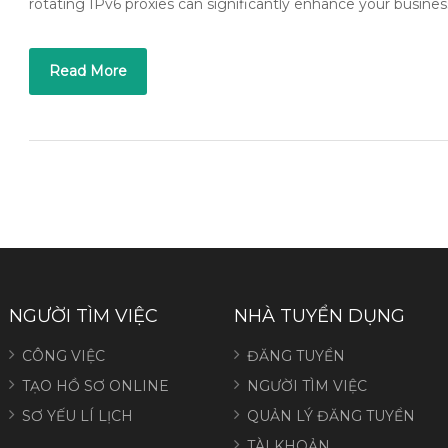
rotating IPv6 proxies can significantly enhance your busine
Read More
NGƯỜI TÌM VIỆC
NHÀ TUYỂN DỤNG
CÔNG VIỆC
ĐĂNG TUYỂN
TẠO HỒ SƠ ONLINE
NGƯỜI TÌM VIỆC
SƠ YẾU LÍ LỊCH
QUẢN LÝ ĐĂNG TUYỂN
TÀI KHOẢN