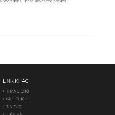
ss operations. These advanced proxies…
LINK KHÁC
TRANG CHỦ
GIỚI THIỆU
TIN TỨC
LIÊN HỆ